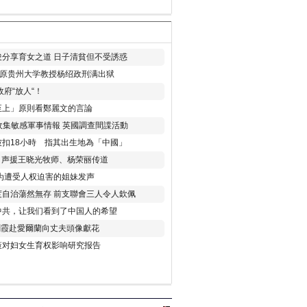
分享育女之道 日子清貧但不受誘惑
年 原贵州大学教授杨绍政刑满出狱
府“放人“！
至上」原則看鄭麗文的言論
收集敏感軍事情報 英國調查間諜活動
扣18小時 指其出生地為「中國」
) 声援王晓光牧师、杨荣丽传道
为遭受人权迫害的姐妹发声
度自治蕩然無存 前支聯會三人令人欽佩
中共，让我们看到了中国人的希望
劉霞赴愛爾蘭向丈夫頭像獻花
策对妇女生育权影响研究报告