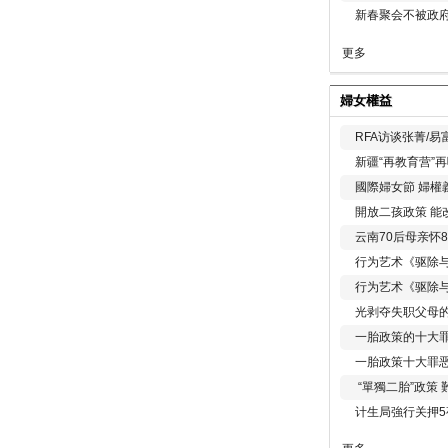
新春聚会不被政府
更多
婦女權益
RFA访谈张菁/
新疆“再教育营”
國際婦女節 婦權
開放二孩政策 能
云南70后母亲怀
行为艺术《驱除
行为艺术《驱除
光剥夺失职父母
一胎政策的十大罪
一胎政策十大罪
“單獨二胎”政策
计生局強行关押5