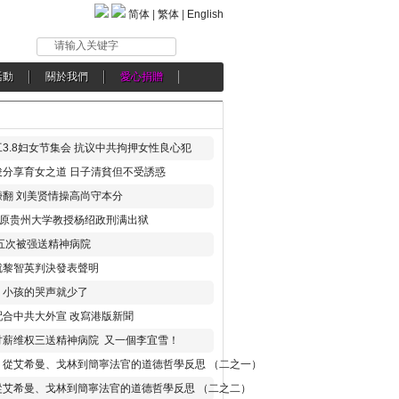
简体
|
繁体
|
English
请输入关键字
活動
關於我們
愛心捐贈
3.8妇女节集会 抗议中共拘押女性良心犯
分享育女之道 日子清貧但不受誘惑
翻 刘美贤情操高尚守本分
年 原贵州大学教授杨绍政刑满出狱
五次被强送精神病院
就黎智英判決發表聲明
，小孩的哭声就少了
合中共大外宣 改寫港版新聞
讨薪维权三送精神病院 又一個李宜雪！
：從艾希曼、戈林到簡寧法官的道德哲學反思 （二之一）
從艾希曼、戈林到簡寧法官的道德哲學反思 （二之二）