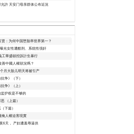
允許 天安门母亲群体公布近況
易富贤：为何中国堕胎率世界第一？
再曝光女性遭酷刑、系统性强奸
義工華盛頓控訴計生暴行
改善中國人權狀況嗎？
8个月大胎儿明天将被引产
与抗争》（下）
与抗争》（上）
的监护权是不够的
恶 （上篇）
恶（下篇）
 難掩人權迫害現實
夜6天， 产妇遭羞辱逼供