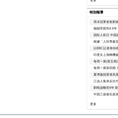
更多
特別報導
滑冰冠軍老爸劉俊
煽颠罪获刑4.6
国际人权日 中国政
根據「人性尊嚴
以BBC記者身份
印度女上海轉機被
每周一展(第五期
每周一展第四期 
夏博義指香港高
江油人集体反抗
劉曉波離世8年 
中国三孩催生政
更多