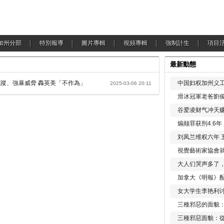
加州分部
特別報導
圖片專輯
視頻專輯
強制計生
項目
最新動態
跟蹤、強暴威脅 轟英美「不作為」
中国妇权加州义工
2025-03-06 20:11
滑冰冠軍老爸劉俊
谷爱凌财气冲天赚
煽颠罪获刑4.6
刘凤兰维权六年 
視覺藝術家協會
大人们哭声多了
加拿大《明報》配
女大学生李艳利
三種邪惡的面貌
三種邪惡面貌：