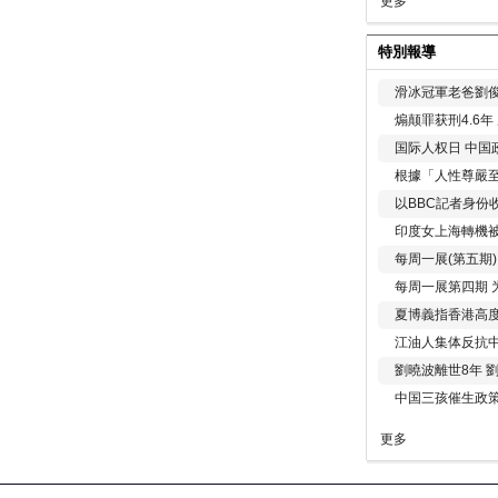
更多
特別報導
滑冰冠軍老爸劉俊
煽颠罪获刑4.6
国际人权日 中国政
根據「人性尊嚴
以BBC記者身份
印度女上海轉機被
每周一展(第五期
每周一展第四期 
夏博義指香港高
江油人集体反抗
劉曉波離世8年 
中国三孩催生政
更多