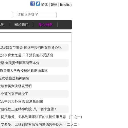
简体
|
繁体
|
English
请输入关键字
活動
關於我們
愛心捐贈
3.8妇女节集会 抗议中共拘押女性良心犯
分享育女之道 日子清貧但不受誘惑
翻 刘美贤情操高尚守本分
年 原贵州大学教授杨绍政刑满出狱
五次被强送精神病院
就黎智英判決發表聲明
，小孩的哭声就少了
合中共大外宣 改寫港版新聞
讨薪维权三送精神病院 又一個李宜雪！
：從艾希曼、戈林到簡寧法官的道德哲學反思 （二之一）
從艾希曼、戈林到簡寧法官的道德哲學反思 （二之二）