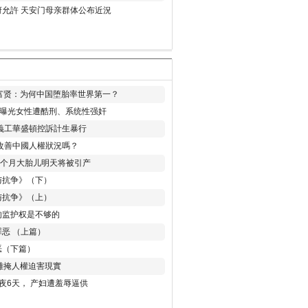
允許 天安门母亲群体公布近況
易富贤：为何中国堕胎率世界第一？
再曝光女性遭酷刑、系统性强奸
義工華盛頓控訴計生暴行
改善中國人權狀況嗎？
8个月大胎儿明天将被引产
与抗争》（下）
与抗争》（上）
的监护权是不够的
恶 （上篇）
恶（下篇）
 難掩人權迫害現實
夜6天， 产妇遭羞辱逼供