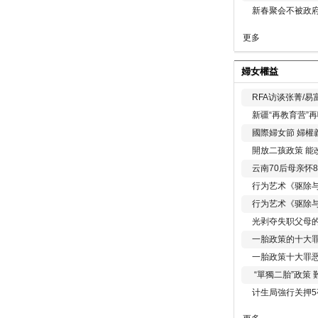
新春聚会不被政府
更多
婦女權益
RFA访谈张菁/
新疆“再教育营”
國際婦女節 婦權
開放二孩政策 能
云南70后母亲怀
行为艺术《驱除
行为艺术《驱除
光剥夺失职父母
一胎政策的十大罪
一胎政策十大罪
“單獨二胎”政策
计生局強行关押5