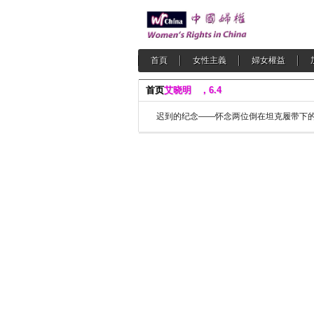
首頁
女性主義
婦女權益
首页
艾晓明 ，6.4
迟到的纪念——怀念两位倒在坦克履带下