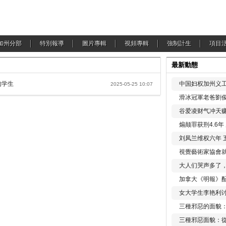
加州分部
特別報導
圖片專輯
視頻專輯
強制計生
項目
最新動態
的学生
中国妇权加州义工
2025-05-25 10:07
滑冰冠軍老爸劉俊
谷爱凌财气冲天赚
煽颠罪获刑4.6
刘凤兰维权六年 
視覺藝術家協會
大人们哭声多了
加拿大《明報》配
女大学生李艳利
三種邪惡的面貌
三種邪惡面貌：