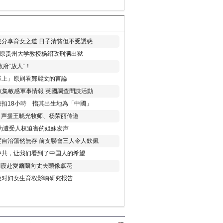
分享育女之道 日子清貧但不受誘惑
年 原贵州大学教授杨绍政刑满出狱
府“放人“！
至上」原則看鄭麗文的言論
收集敏感軍事情報 英國調查間諜活動
扣18小時 指其出生地為「中國」
) 声援王晓光牧师、杨荣丽传道
为遭受人权迫害的姐妹发声
度自治蕩然無存 前支聯會三人令人欽佩
中共，让我们看到了中国人的希望
劉霞赴愛爾蘭向丈夫頭像獻花
策对妇女生育权影响研究报告