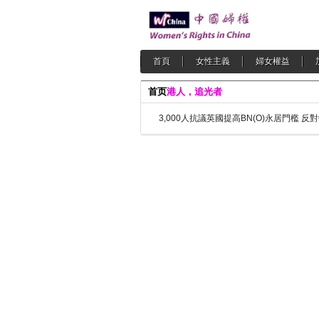
首頁
女性主義
婦女權益
首页
港人，追光者
3,000人抗議英國提高BN(O)永居門檻 