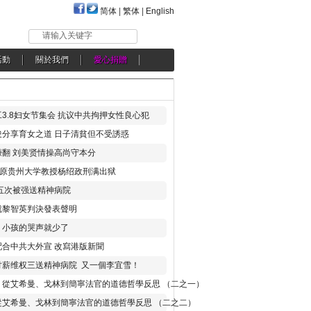
简体
|
繁体
|
English
请输入关键字
活動
關於我們
愛心捐贈
3.8妇女节集会 抗议中共拘押女性良心犯
分享育女之道 日子清貧但不受誘惑
翻 刘美贤情操高尚守本分
年 原贵州大学教授杨绍政刑满出狱
五次被强送精神病院
就黎智英判決發表聲明
，小孩的哭声就少了
合中共大外宣 改寫港版新聞
讨薪维权三送精神病院 又一個李宜雪！
：從艾希曼、戈林到簡寧法官的道德哲學反思 （二之一）
從艾希曼、戈林到簡寧法官的道德哲學反思 （二之二）