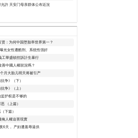
允許 天安门母亲群体公布近況
易富贤：为何中国堕胎率世界第一？
再曝光女性遭酷刑、系统性强奸
義工華盛頓控訴計生暴行
改善中國人權狀況嗎？
8个月大胎儿明天将被引产
与抗争》（下）
与抗争》（上）
的监护权是不够的
恶 （上篇）
恶（下篇）
 難掩人權迫害現實
夜6天， 产妇遭羞辱逼供