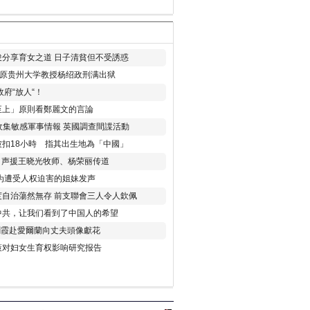
分享育女之道 日子清貧但不受誘惑
年 原贵州大学教授杨绍政刑满出狱
府“放人“！
至上」原則看鄭麗文的言論
收集敏感軍事情報 英國調查間諜活動
扣18小時 指其出生地為「中國」
) 声援王晓光牧师、杨荣丽传道
为遭受人权迫害的姐妹发声
度自治蕩然無存 前支聯會三人令人欽佩
中共，让我们看到了中国人的希望
劉霞赴愛爾蘭向丈夫頭像獻花
策对妇女生育权影响研究报告