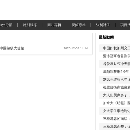
加州分部
特別報導
圖片專輯
視頻專輯
強制計生
項目
最新動態
反對中國超級大使館
中国妇权加州义工
2025-12-08 14:14
滑冰冠軍老爸劉俊
谷爱凌财气冲天赚
煽颠罪获刑4.6
刘凤兰维权六年 
視覺藝術家協會
大人们哭声多了
加拿大《明報》配
女大学生李艳利
三種邪惡的面貌
三種邪惡面貌：