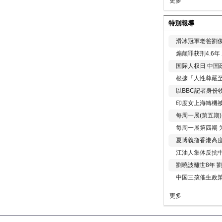
更多
特別報導
滑冰冠軍老爸劉俊
煽颠罪获刑4.6
国际人权日 中国政
根據「人性尊嚴
以BBC記者身份
印度女上海轉機被
每周一展(第五期
每周一展第四期 
夏博義指香港高
江油人集体反抗
劉曉波離世8年 
中国三孩催生政
更多