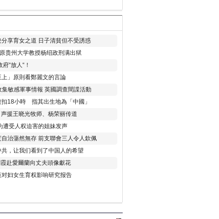
分享育女之道 日子清貧但不受誘惑
年 原贵州大学教授杨绍政刑满出狱
府“放人“！
至上」原則看鄭麗文的言論
收集敏感軍事情報 英國調查間諜活動
扣18小時 指其出生地為「中國」
) 声援王晓光牧师、杨荣丽传道
为遭受人权迫害的姐妹发声
度自治蕩然無存 前支聯會三人令人欽佩
中共，让我们看到了中国人的希望
劉霞赴愛爾蘭向丈夫頭像獻花
策对妇女生育权影响研究报告