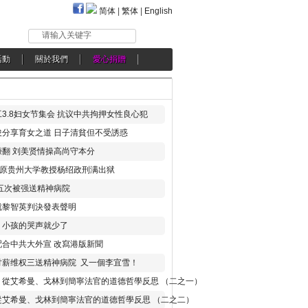
简体
|
繁体
|
English
请输入关键字
活動
關於我們
愛心捐贈
3.8妇女节集会 抗议中共拘押女性良心犯
分享育女之道 日子清貧但不受誘惑
翻 刘美贤情操高尚守本分
年 原贵州大学教授杨绍政刑满出狱
五次被强送精神病院
就黎智英判決發表聲明
，小孩的哭声就少了
合中共大外宣 改寫港版新聞
讨薪维权三送精神病院 又一個李宜雪！
：從艾希曼、戈林到簡寧法官的道德哲學反思 （二之一）
從艾希曼、戈林到簡寧法官的道德哲學反思 （二之二）