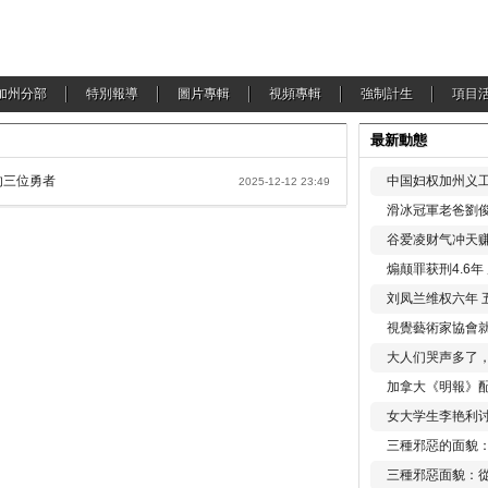
加州分部
特別報導
圖片專輯
視頻專輯
強制計生
項目
最新動態
的三位勇者
中国妇权加州义工
2025-12-12 23:49
滑冰冠軍老爸劉俊
谷爱凌财气冲天赚
煽颠罪获刑4.6
刘凤兰维权六年 
視覺藝術家協會
大人们哭声多了
加拿大《明報》配
女大学生李艳利
三種邪惡的面貌
三種邪惡面貌：