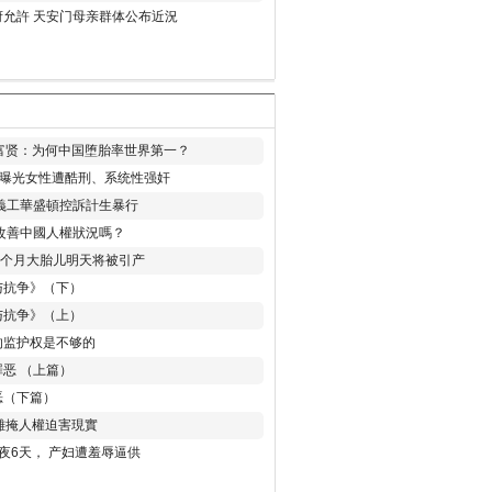
允許 天安门母亲群体公布近況
易富贤：为何中国堕胎率世界第一？
再曝光女性遭酷刑、系统性强奸
義工華盛頓控訴計生暴行
改善中國人權狀況嗎？
8个月大胎儿明天将被引产
与抗争》（下）
与抗争》（上）
的监护权是不够的
恶 （上篇）
恶（下篇）
 難掩人權迫害現實
夜6天， 产妇遭羞辱逼供