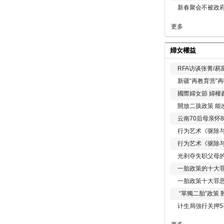
新春聚会不被政府
更多
婦女權益
RFA访谈张菁/
新疆“再教育营”
國際婦女節 婦權
開放二孩政策 能
云南70后母亲怀
行为艺术《驱除
行为艺术《驱除
光剥夺失职父母
一胎政策的十大罪
一胎政策十大罪
“單獨二胎”政策
计生局強行关押5