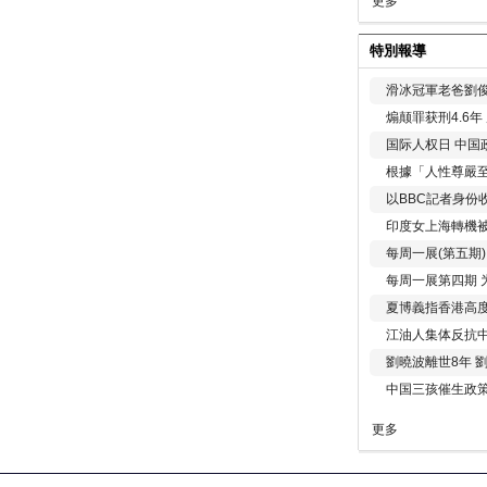
更多
特別報導
滑冰冠軍老爸劉俊
煽颠罪获刑4.6
国际人权日 中国政
根據「人性尊嚴
以BBC記者身份
印度女上海轉機被
每周一展(第五期
每周一展第四期 
夏博義指香港高
江油人集体反抗
劉曉波離世8年 
中国三孩催生政
更多