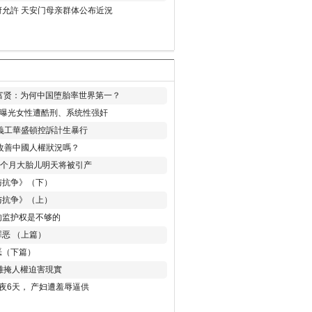
允許 天安门母亲群体公布近況
易富贤：为何中国堕胎率世界第一？
再曝光女性遭酷刑、系统性强奸
義工華盛頓控訴計生暴行
改善中國人權狀況嗎？
8个月大胎儿明天将被引产
与抗争》（下）
与抗争》（上）
的监护权是不够的
恶 （上篇）
恶（下篇）
 難掩人權迫害現實
夜6天， 产妇遭羞辱逼供