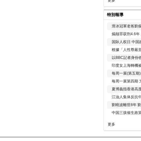
更多
特別報導
滑冰冠軍老爸劉俊
煽颠罪获刑4.6
国际人权日 中国政
根據「人性尊嚴
以BBC記者身份
印度女上海轉機被
每周一展(第五期
每周一展第四期 
夏博義指香港高
江油人集体反抗
劉曉波離世8年 
中国三孩催生政
更多