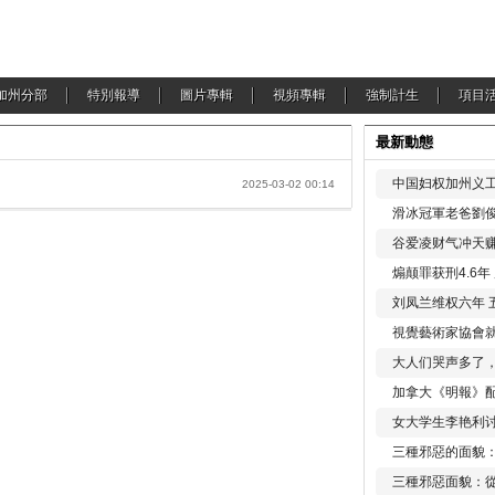
加州分部
特別報導
圖片專輯
視頻專輯
強制計生
項目
最新動態
中国妇权加州义工
2025-03-02 00:14
滑冰冠軍老爸劉俊
谷爱凌财气冲天赚
煽颠罪获刑4.6
刘凤兰维权六年 
視覺藝術家協會
大人们哭声多了
加拿大《明報》配
女大学生李艳利
三種邪惡的面貌
三種邪惡面貌：