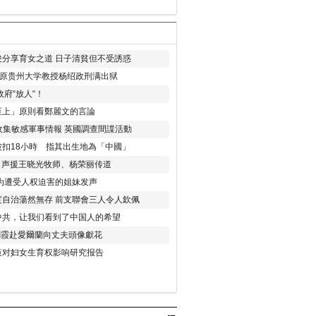
分享育女之道 日子清貧但不受誘惑
年 原贵州大学教授杨绍政刑满出狱
府“放人“！
至上」原則看鄭麗文的言論
收集敏感軍事情報 英國調查間諜活動
扣18小時 指其出生地為「中國」
) 声援王晓光牧师、杨荣丽传道
为遭受人权迫害的姐妹发声
度自治蕩然無存 前支聯會三人令人欽佩
中共，让我们看到了中国人的希望
劉霞赴愛爾蘭向丈夫頭像獻花
策对妇女生育权影响研究报告