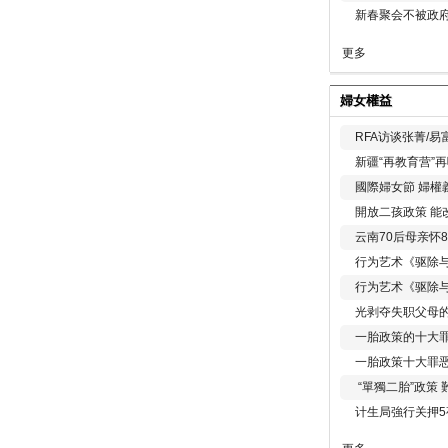
新春聚会不被政府
更多
婦女權益
RFA访谈张菁/
新疆“再教育营”
國際婦女節 婦權
開放二孩政策 能
云南70后母亲怀
行为艺术《驱除
行为艺术《驱除
光剥夺失职父母
一胎政策的十大罪
一胎政策十大罪
“單獨二胎”政策
计生局強行关押5