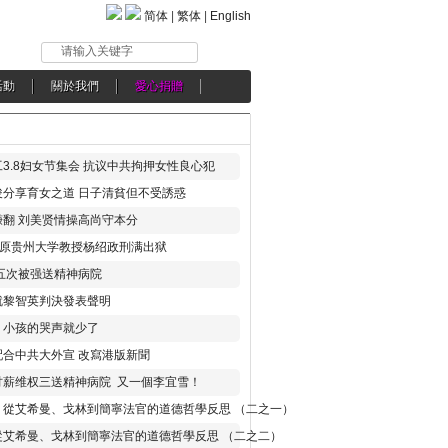
简体
|
繁体
|
English
请输入关键字
活動
關於我們
愛心捐贈
3.8妇女节集会 抗议中共拘押女性良心犯
分享育女之道 日子清貧但不受誘惑
翻 刘美贤情操高尚守本分
年 原贵州大学教授杨绍政刑满出狱
五次被强送精神病院
就黎智英判決發表聲明
，小孩的哭声就少了
合中共大外宣 改寫港版新聞
讨薪维权三送精神病院 又一個李宜雪！
：從艾希曼、戈林到簡寧法官的道德哲學反思 （二之一）
從艾希曼、戈林到簡寧法官的道德哲學反思 （二之二）