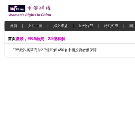
首頁
女性主義
婦女權益
加州分部
特別報導
圖
首页
夏燚，EB-5融資，2.5億和解
EB5欺詐案華商付2.7億和解 450名中國投資者獲保障