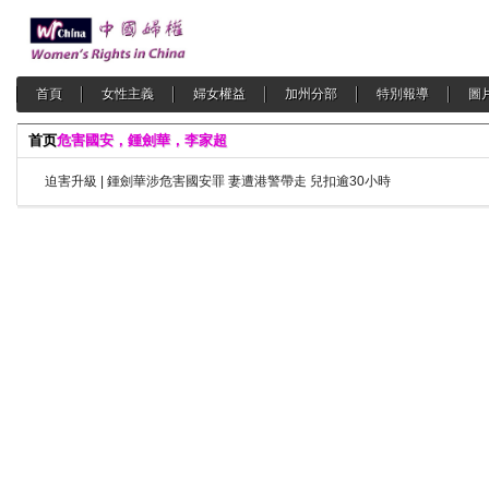
首頁
女性主義
婦女權益
加州分部
特別報導
圖
首页
危害國安，鍾劍華，李家超
迫害升級 | 鍾劍華涉危害國安罪 妻遭港警帶走 兒扣逾30小時