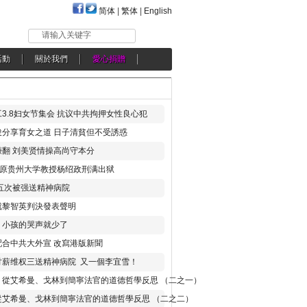
简体
|
繁体
|
English
请输入关键字
活動
關於我們
愛心捐贈
3.8妇女节集会 抗议中共拘押女性良心犯
分享育女之道 日子清貧但不受誘惑
翻 刘美贤情操高尚守本分
年 原贵州大学教授杨绍政刑满出狱
五次被强送精神病院
就黎智英判決發表聲明
，小孩的哭声就少了
合中共大外宣 改寫港版新聞
讨薪维权三送精神病院 又一個李宜雪！
：從艾希曼、戈林到簡寧法官的道德哲學反思 （二之一）
從艾希曼、戈林到簡寧法官的道德哲學反思 （二之二）