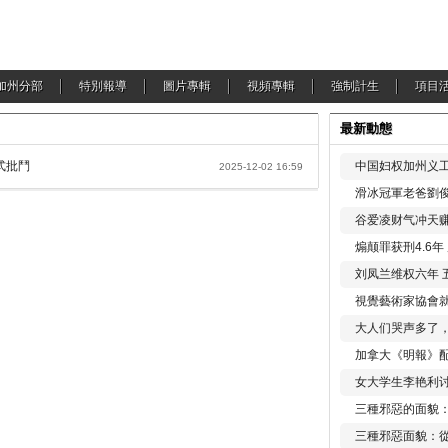
加州分部
特別報導
圖片專輯
視頻專輯
強制計生
項目
最新動態
式批鬥
中国妇权加州义工
2025-12-02 16:59
滑冰冠軍老爸劉俊
谷爱凌财气冲天赚
煽颠罪获刑4.6
刘凤兰维权六年 
視覺藝術家協會
大人们哭声多了
加拿大《明報》配
女大学生李艳利
三種邪惡的面貌
三種邪惡面貌：