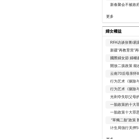
新春聚会不被政府
更多
婦女權益
RFA访谈张菁/
新疆“再教育营”
國際婦女節 婦權
開放二孩政策 能
云南70后母亲怀
行为艺术《驱除
行为艺术《驱除
光剥夺失职父母
一胎政策的十大罪
一胎政策十大罪
“單獨二胎”政策
计生局強行关押5