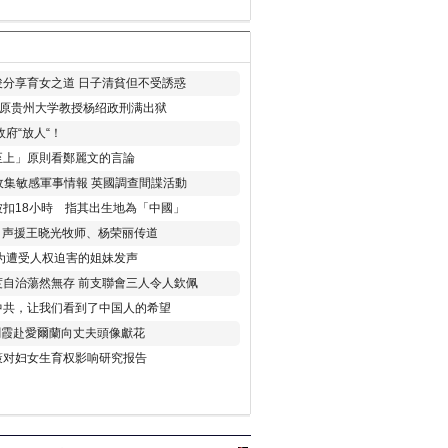
分享育女之道 日子清貧但不受誘惑
年 原贵州大学教授杨绍政刑满出狱
府“放人“！
至上」原則看鄭麗文的言論
收集敏感軍事情報 英國調查間諜活動
扣18小時 指其出生地為「中國」
) 声援王晓光牧师、杨荣丽传道
为遭受人权迫害的姐妹发声
度自治蕩然無存 前支聯會三人令人欽佩
中共，让我们看到了中国人的希望
劉霞赴愛爾蘭向丈夫頭像獻花
策对妇女生育权影响研究报告