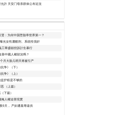
允許 天安门母亲群体公布近況
易富贤：为何中国堕胎率世界第一？
再曝光女性遭酷刑、系统性强奸
義工華盛頓控訴計生暴行
改善中國人權狀況嗎？
8个月大胎儿明天将被引产
与抗争》（下）
与抗争》（上）
的监护权是不够的
恶 （上篇）
恶（下篇）
 難掩人權迫害現實
夜6天， 产妇遭羞辱逼供