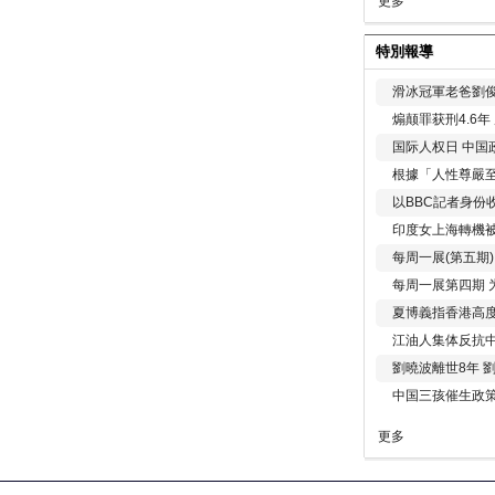
更多
特別報導
滑冰冠軍老爸劉俊
煽颠罪获刑4.6
国际人权日 中国政
根據「人性尊嚴
以BBC記者身份
印度女上海轉機被
每周一展(第五期
每周一展第四期 
夏博義指香港高
江油人集体反抗
劉曉波離世8年 
中国三孩催生政
更多