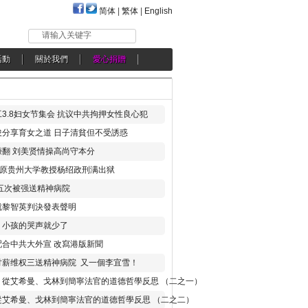
简体
|
繁体
|
English
请输入关键字
活動
關於我們
愛心捐贈
3.8妇女节集会 抗议中共拘押女性良心犯
分享育女之道 日子清貧但不受誘惑
翻 刘美贤情操高尚守本分
年 原贵州大学教授杨绍政刑满出狱
五次被强送精神病院
就黎智英判決發表聲明
，小孩的哭声就少了
合中共大外宣 改寫港版新聞
讨薪维权三送精神病院 又一個李宜雪！
：從艾希曼、戈林到簡寧法官的道德哲學反思 （二之一）
從艾希曼、戈林到簡寧法官的道德哲學反思 （二之二）