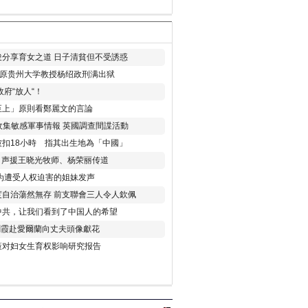
分享育女之道 日子清貧但不受誘惑
年 原贵州大学教授杨绍政刑满出狱
府“放人“！
至上」原則看鄭麗文的言論
收集敏感軍事情報 英國調查間諜活動
扣18小時 指其出生地為「中國」
) 声援王晓光牧师、杨荣丽传道
为遭受人权迫害的姐妹发声
度自治蕩然無存 前支聯會三人令人欽佩
中共，让我们看到了中国人的希望
劉霞赴愛爾蘭向丈夫頭像獻花
策对妇女生育权影响研究报告