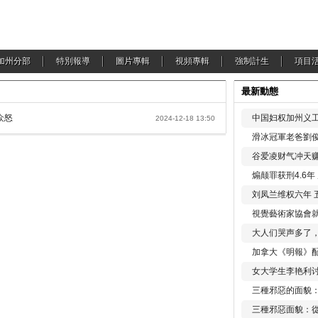
加州分部
特別報導
圖片專輯
視頻專輯
強制計生
項目
最新動態
众怒
中国妇权加州义工
2024-12-18 13:50
滑冰冠軍老爸劉俊
谷爱凌财气冲天赚
煽颠罪获刑4.6
刘凤兰维权六年 
視覺藝術家協會
大人们哭声多了
加拿大《明報》配
女大学生李艳利
三種邪惡的面貌
三種邪惡面貌：