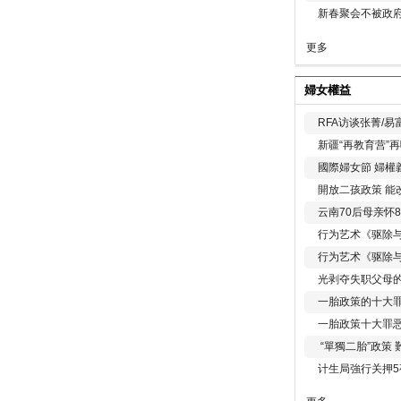
新春聚会不被政府
更多
婦女權益
RFA访谈张菁/
新疆“再教育营”
國際婦女節 婦權
開放二孩政策 能
云南70后母亲怀
行为艺术《驱除
行为艺术《驱除
光剥夺失职父母
一胎政策的十大罪
一胎政策十大罪
“單獨二胎”政策
计生局強行关押5