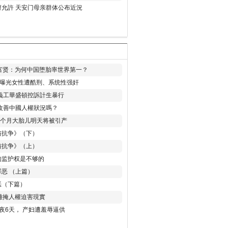
允許 天安门母亲群体公布近況
易富贤：为何中国堕胎率世界第一？
再曝光女性遭酷刑、系统性强奸
義工華盛頓控訴計生暴行
改善中國人權狀況嗎？
8个月大胎儿明天将被引产
与抗争》（下）
与抗争》（上）
的监护权是不够的
恶 （上篇）
恶（下篇）
 難掩人權迫害現實
夜6天， 产妇遭羞辱逼供