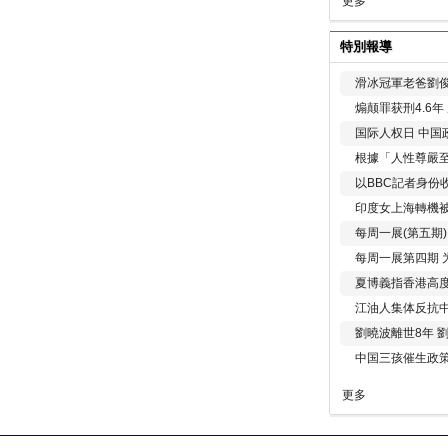
更多
特別報導
滑冰冠軍老爸劉俊
煽颠罪获刑4.6
国际人权日 中国政
根據「人性尊嚴
以BBC記者身份
印度女上海轉機被
每周一展(第五期
每周一展第四期 
夏博義指香港高
江油人集体反抗
劉曉波離世8年 
中国三孩催生政
更多