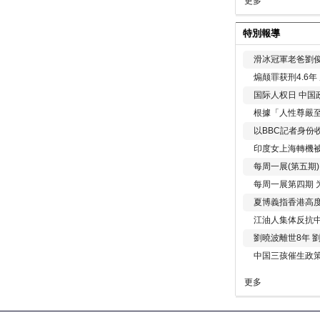
更多
特別報導
滑冰冠軍老爸劉俊
煽颠罪获刑4.6
国际人权日 中国政
根據「人性尊嚴
以BBC記者身份
印度女上海轉機被
每周一展(第五期
每周一展第四期 
夏博義指香港高
江油人集体反抗
劉曉波離世8年 
中国三孩催生政
更多