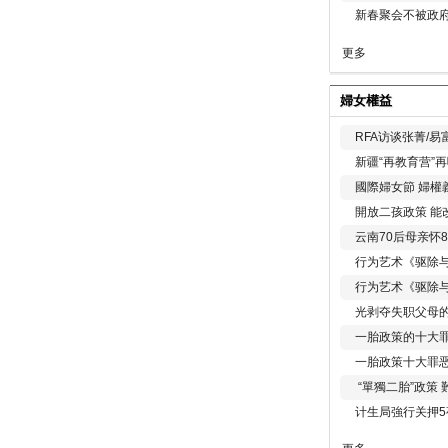
新春聚会不被政府
更多
婦女權益
RFA访谈张菁/
新疆“再教育营”
國際婦女節 婦權
開放二孩政策 能
云南70后母亲怀
行为艺术《驱除
行为艺术《驱除
光剥夺失职父母
一胎政策的十大罪
一胎政策十大罪
“單獨二胎”政策
计生局強行关押5