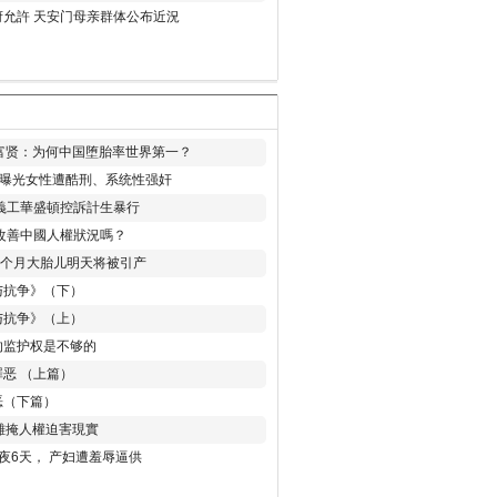
允許 天安门母亲群体公布近況
易富贤：为何中国堕胎率世界第一？
再曝光女性遭酷刑、系统性强奸
義工華盛頓控訴計生暴行
改善中國人權狀況嗎？
8个月大胎儿明天将被引产
与抗争》（下）
与抗争》（上）
的监护权是不够的
恶 （上篇）
恶（下篇）
 難掩人權迫害現實
夜6天， 产妇遭羞辱逼供