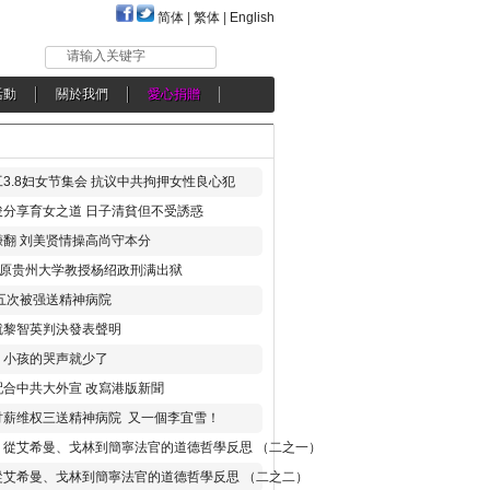
简体
|
繁体
|
English
请输入关键字
活動
關於我們
愛心捐贈
3.8妇女节集会 抗议中共拘押女性良心犯
分享育女之道 日子清貧但不受誘惑
翻 刘美贤情操高尚守本分
年 原贵州大学教授杨绍政刑满出狱
五次被强送精神病院
就黎智英判決發表聲明
，小孩的哭声就少了
合中共大外宣 改寫港版新聞
讨薪维权三送精神病院 又一個李宜雪！
：從艾希曼、戈林到簡寧法官的道德哲學反思 （二之一）
從艾希曼、戈林到簡寧法官的道德哲學反思 （二之二）