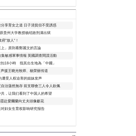
分享育女之道 日子清貧但不受誘惑
年 原贵州大学教授杨绍政刑满出狱
府“放人“！
至上」原則看鄭麗文的言論
收集敏感軍事情報 英國調查間諜活動
扣18小時 指其出生地為「中國」
) 声援王晓光牧师、杨荣丽传道
为遭受人权迫害的姐妹发声
度自治蕩然無存 前支聯會三人令人欽佩
中共，让我们看到了中国人的希望
劉霞赴愛爾蘭向丈夫頭像獻花
策对妇女生育权影响研究报告