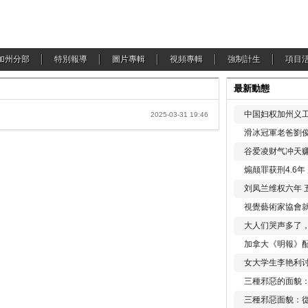
加州分部
特別報導
圖片專輯
視頻專輯
強制計生
項目
最新動態
？
中国妇权加州义工
2025-03-31 19:46
滑冰冠軍老爸劉俊
谷爱凌财气冲天赚
煽颠罪获刑4.6
刘凤兰维权六年 
視覺藝術家協會
大人们哭声多了
加拿大《明報》配
女大学生李艳利
三種邪惡的面貌
三種邪惡面貌：