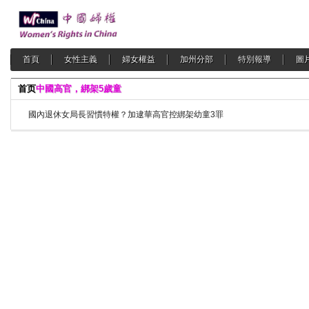
首頁
女性主義
婦女權益
加州分部
特別報導
圖
首页
中國高官，綁架5歲童
國內退休女局長習慣特權？加逮華高官控綁架幼童3罪