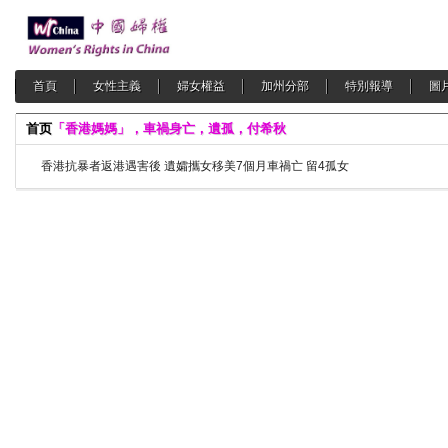
首頁
女性主義
婦女權益
加州分部
特別報導
圖
首页
「香港媽媽」，車禍身亡，遺孤，付希秋
香港抗暴者返港遇害後 遺孀攜女移美7個月車禍亡 留4孤女